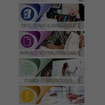
NTE, TONER & FARBBÄNDER
IER, ETIKETTEN, FORMULARE
PLANEN & PRÄSENTIEREN
CHREIBEN & KORRIGIEREN