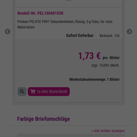
Bestell-Nr.
PEL100401558
Best
Pelikan PELIFIX P897 Sekundenkleber, flüssig, 3-g-Tube, für viele
Tint
Materialien
Sofort lieferbar
d:
28
Bestand:
126
1,73 €
Stück
pro
Blister
wSt.
zzgl.
19,00%
MwSt.
Stück
Mindestabnahmemenge:
1
Blister
In den Warenkorb
Farbige Briefumschläge
» Alle Artikel anzeigen