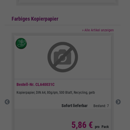
Farbiges Kopierpapier
» Alle Artikel anzeigen
Bestell-Nr.
CLA40031C
Bestel
Kopierpapier, DIN A4, 80g/qm, 500 Blatt, Recycling, gelb
Kopierpa
Sofort lieferbar
d:
54
Bestand:
7
5,86 €
Pack
pro
Pack