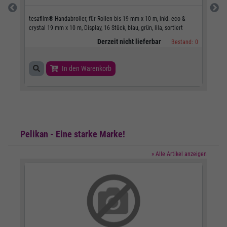
tesafilm® Handabroller, für Rollen bis 19 mm x 10 m, inkl. eco &
Kuge
crystal 19 mm x 10 m, Display, 16 Stück, blau, grün, lila, sortiert
Kapp
Derzeit nicht lieferbar
nd:
0
Bestand:
0
In den Warenkorb
Pelikan - Eine starke Marke!
» Alle Artikel anzeigen