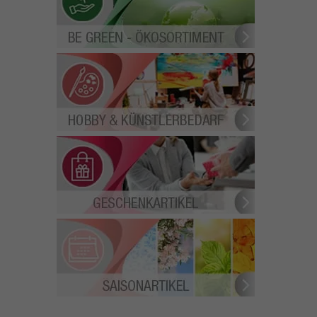
E GREEN - ÖKOSORTIMENT
OBBY & KÜNSTLERBEDARF
GESCHENKARTIKEL
SAISONARTIKEL