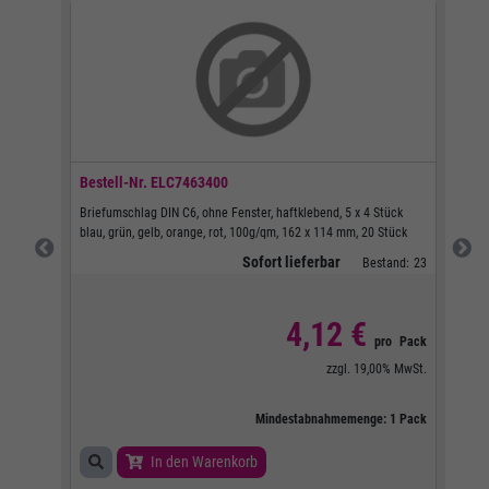
Bestell-Nr.
ELC7463400
Best
ivrot,
Briefumschlag DIN C6, ohne Fenster, haftklebend, 5 x 4 Stück
Brie
blau, grün, gelb, orange, rot, 100g/qm, 162 x 114 mm, 20 Stück
inte
114 
Sofort lieferbar
stand:
1
Bestand:
23
4,12 €
pro
BOX
pro
Pack
0%
MwSt.
zzgl.
19,00%
MwSt.
:
1
BOX
Mindestabnahmemenge:
1
Pack
In den Warenkorb